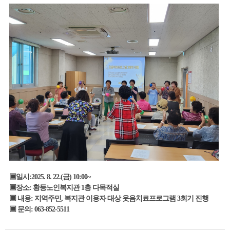
▣
일시
:2025. 8. 22.(
금
) 10:00~
▣
장소
:
황등노인복지관
1
층 다목적실
▣
내용
:
지역주민
,
복지관 이용자 대상 웃음치료프로그램 3
회기 진행
▣
문의
: 063-852-5511