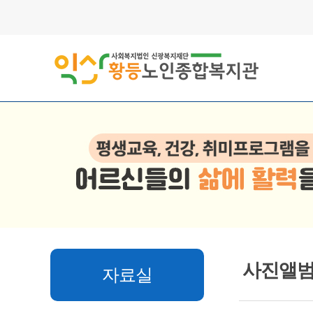
사진앨
자료실