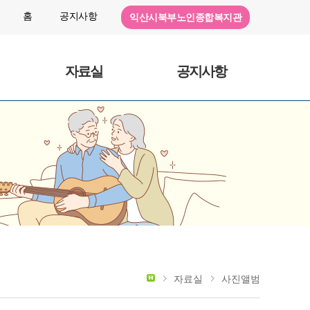
홈
공지사항
익산시북부노인종합복지관
자료실
공지사항
자료실
사진앨범