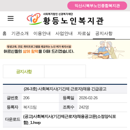
익산시북부노인종합복지관
홈
기관소개
이용안내
사업안내
자료실
공지사항
공지사항
(26-3호) 사회복지사(기간제 근로자)채용 긴급공고
글번호
206
등록일
2026-02-26
등록자
복지1팀
조회수
242명
(공고)사회복지사(기간제근로자)채용공고문(소정양식포
다운로드
함)_1.hwp