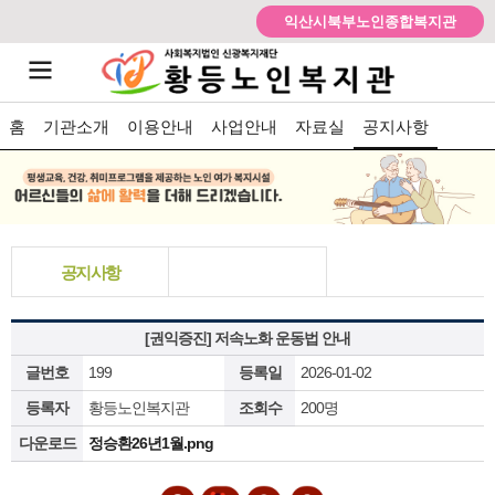
익산시북부노인종합복지관
홈
기관소개
이용안내
사업안내
자료실
공지사항
공지사항
[권익증진] 저속노화 운동법 안내
글번호
199
등록일
2026-01-02
등록자
황등노인복지관
조회수
200명
다운로드
정승환26년1월.png