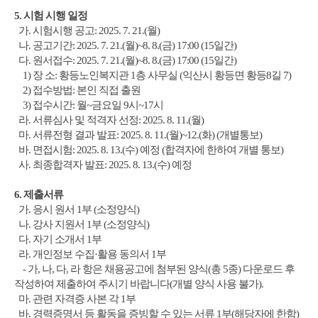
5.
시험 시행 일정
가
.
시험시행 공고
: 2025. 7. 21.(
월
)
나
.
공고기간
: 2025. 7. 21.(
월
)~8. 8.(
금
) 17:00 (15
일간
)
다
.
원서접수
: 2025. 7. 21.(
월
)~8. 8.(
금
) 17:00 (15
일간
)
1)
장 소
:
황등노인복지관
1
층 사무실
(
익산시 황등면 황등
8
길
7)
2)
접수방법
:
본인 직접 출원
3)
접수시간
:
월
~
금요일
9
시
~17
시
라
.
서류심사 및 적격자 선정
: 2025. 8. 11.(
월
)
마
.
서류전형 결과 발표
: 2025. 8. 11.(
월
)~12.(
화
) (
개별통보
)
바
.
면접시험
: 2025. 8. 13.(
수
)
예정
(
합격자에 한하여 개별 통보
)
사
.
최종합격자 발표
: 2025. 8. 13.(
수
)
예정
6.
제출서류
가
.
응시 원서
1
부
(
소정양식
)
나
.
강사 지원서
1
부
(
소정양식
)
다
.
자기 소개서
1
부
라
.
개인정보 수집
·
활용 동의서
1
부
-
가
,
나
,
다
,
라 항은 채용공고에 첨부된 양식
(
총
5
종
)
다운로드 후
작성하여 제출하여 주시기 바랍니다
(
개별 양식 사용 불가
).
마
.
관련 자격증 사본 각
1
부
바
.
경력증명서 등 활동을 증빙할 수 있는 서류
1
부
(
해당자에 한함
)