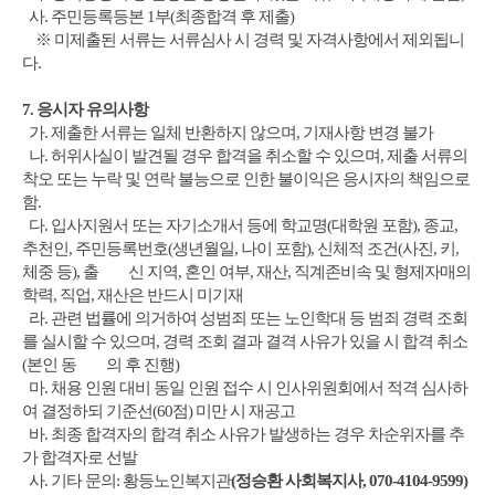
사
.
주민등록등본
1
부
(
최종합격 후 제출
)
※
미제출된 서류는 서류심사 시 경력 및 자격사항에서 제외됩니
다
.
7.
응시자 유의사항
가
.
제출한 서류는 일체 반환하지 않으며
,
기재사항 변경 불가
나
.
허위사실이 발견될 경우 합격을 취소할 수 있으며
,
제출 서류의
착오 또는 누락 및 연락 불능으로 인한 불이익은 응시자의 책임으로
함
.
다
.
입사지원서 또는 자기소개서 등에 학교명
(
대학원 포함
),
종교
,
추천인
,
주민등록번호
(
생년월일
,
나이 포함
),
신체적 조건
(
사진
,
키
,
체중 등
),
출 신 지역
,
혼인 여부
,
재산
,
직계존비속 및 형제자매의
학력
,
직업
,
재산은 반드시 미기재
라
.
관련 법률에 의거하여 성범죄 또는 노인학대 등 범죄 경력 조회
를 실시할 수 있으며
,
경력 조회 결과 결격 사유가 있을 시 합격 취소
(
본인 동 의 후 진행
)
마
.
채용 인원 대비 동일 인원 접수 시 인사위원회에서 적격 심사하
여 결정하되 기준선
(60
점
)
미만 시 재공고
바
.
최종 합격자의 합격 취소 사유가 발생하는 경우 차순위자를 추
가 합격자로 선발
사
.
기타 문의
:
황등노인복지관
(
정승환 사회복지사
, 070-4104-9599)