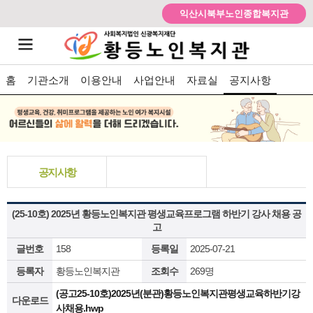
익산시북부노인종합복지관
홈
기관소개
이용안내
사업안내
자료실
공지사항
공지사항
(25-10호) 2025년 황등노인복지관 평생교육프로그램 하반기 강사 채용 공
고
글번호
158
등록일
2025-07-21
등록자
황등노인복지관
조회수
269명
(공고25-10호)2025년(분관)황등노인복지관평생교육하반기강
다운로드
사채용.hwp