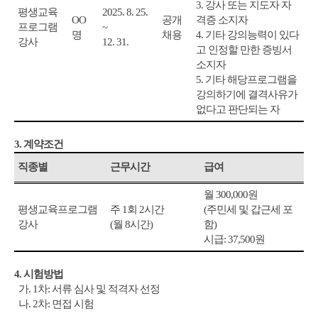
3.
강사 또는 지도자 자
평생교육
2025. 8. 25.
OO
공개
격증 소지자
프로그램
~
명
채용
4.
기타 강의능력이 있다
강사
12. 31.
고 인정할 만한 증빙서
소지자
5.
기타 해당프로그램을
강의하기에 결격사유가
없다고 판단되는 자
3.
계약조건
직종별
근무시간
급여
월
300,000
원
평생교육프로그램
주
1
회
2
시간
(
주민세 및 갑근세 포
강사
(
월
8
시간
)
함
)
시급
: 37,500
원
4.
시험방법
가
. 1
차
:
서류 심사 및 적격자 선정
나
. 2
차
:
면접 시험