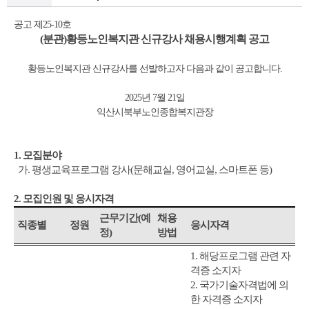
공고 제
25-10
호
(
분관
)
황등노인복지관 신규강사 채용시행계획 공고
황등노인복지관 신규강사를 선발하고자 다음과 같이 공고합니다
.
2025
년
7
월
21
일
익산시북부노인종합복지관장
1.
모집분야
가
.
평생교육프로그램 강사
(
문해교실
,
영어교실
,
스마트폰 등
)
2.
모집인원 및 응시자격
근무기간
(
예
채용
직종별
정원
응시자격
정
)
방법
1.
해당프로그램 관련 자
격증 소지자
2.
국가기술자격법에 의
한 자격증 소지자