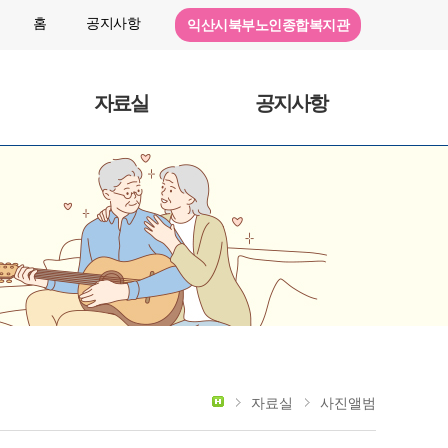
홈
공지사항
익산시북부노인종합복지관
자료실
공지사항
자료실
사진앨범