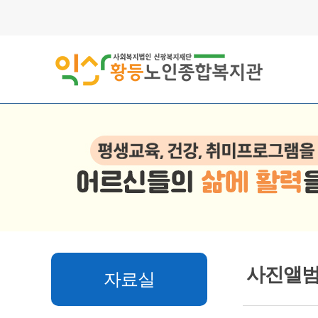
사진앨
자료실