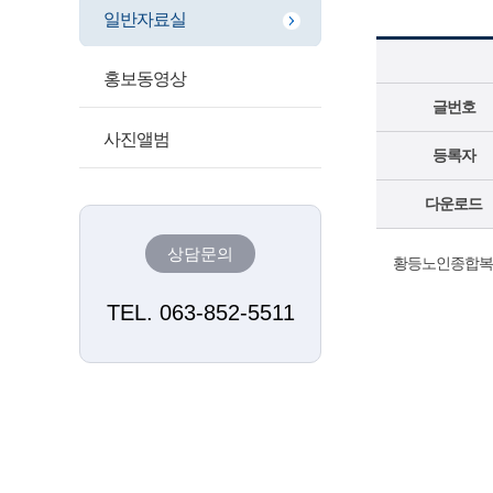
일반자료실
홍보동영상
글번호
사진앨범
등록자
다운로드
상담문의
황등노인종합복지
TEL. 063-852-5511