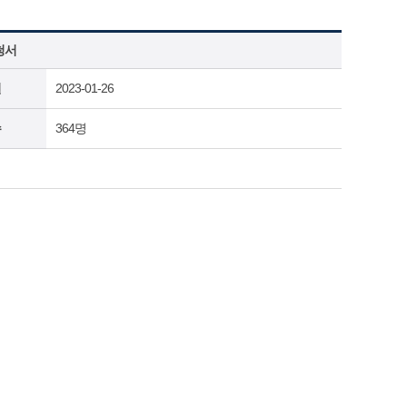
청서
일
2023-01-26
수
364명